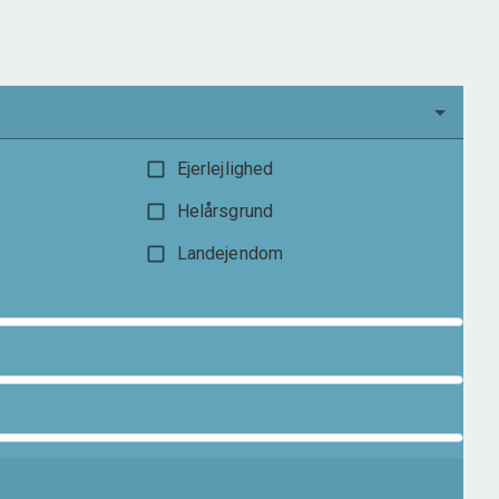
2.895.000 kr.
Ejerlejlighed
Helårsgrund
Landejendom