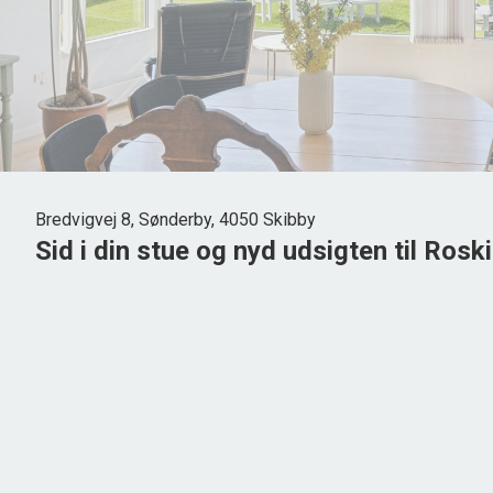
Bredvigvej 8, Sønderby, 4050 Skibby
Sid i din stue og nyd udsigten til Roski
Eller nyd dyrelivet på markerne fra køkkenet....
Her får du en rummelig familievilla med dejlige, lyse ophold
og 2 badeværelser er her plads til hele familien eller blot til
Ejendommen ligger i fredelige og landlige omgivelser i Sønderb
og godt sammenhold.
Indeholder: Entré og bryggers, rummeligt køkken/alrum med
brændeovn samt skøn tilbygget stue med loft i kip og det dejli