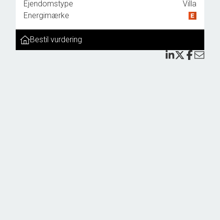
Ejendomstype
Villa
 med
Energimærke
Bestil vurdering
 ca.
 er