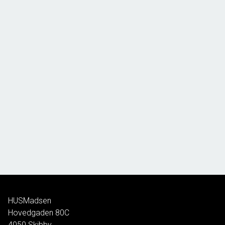
HUSMadsen
Hovedgaden 80C
4050
Skibby