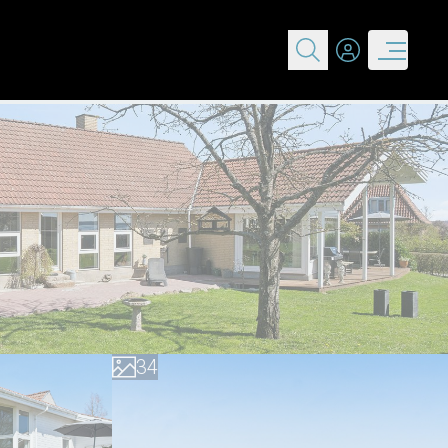
0
0
1
1
2
2
3
3
4
4
5
5
6
6
7