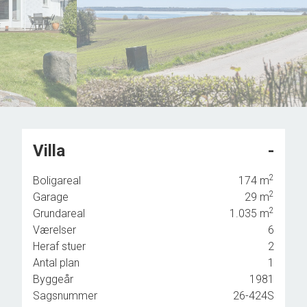
7
8
8
9
9
Villa
-
2
Boligareal
174
m
2
Garage
29
m
ser
2
Grundareal
1.035
m
Værelser
6
 havn
Heraf stuer
2
Antal plan
1
Byggeår
1981
d
Sagsnummer
26-424S
fra