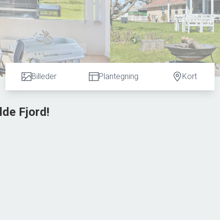
Billeder
Plantegning
Kort
lde Fjord!
srum og med udsigt til vand og natur til begge sider. Med 4 værel
 jer, der ønsker god plads omkring jer.
y - en lille landsby med offentlig transport, eget kulturhus, lille
 udsigt til marker og heste uden for vinduet. Rummelig stue me
gste lysindfald og bred udsigt til Roskilde Fjord i det fjerne. Her