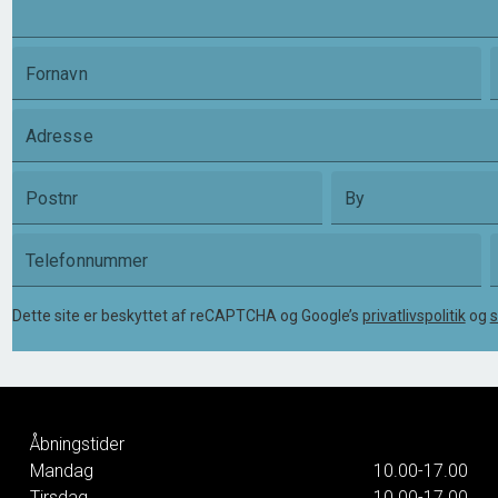
Fornavn
Adresse
Postnr
By
Telefonnummer
Dette site er beskyttet af reCAPTCHA og Google’s
privatlivspolitik
og
s
Åbningstider
Mandag
10.00-17.00
Tirsdag
10.00-17.00