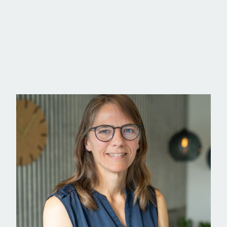
adgang til lille hems med en enkelt soveplads. Soveværel
brus og gulvvarme. Herudover 3 gode værelser samt endnu
Udenfor findes god indkørsel med dobbelt carport og rumme
læfulde terrasse kan naturen og udsigten nydes i fulde drag.
Sønderby er en skøn landsby med mange sociale aktiviteter
mange dejlige oplevelser på land og vand samt gå- og cyke
Roskilde Fjord er velegnet til fiskeri, sejlsport og kajaksej
50 min.
Ejendommen er beliggende midt i landsbyen, hvor der er gad
mange spændende arrangementer henover året.
På vejen fra Skibby mod Sønderby kommer man forbi fugler