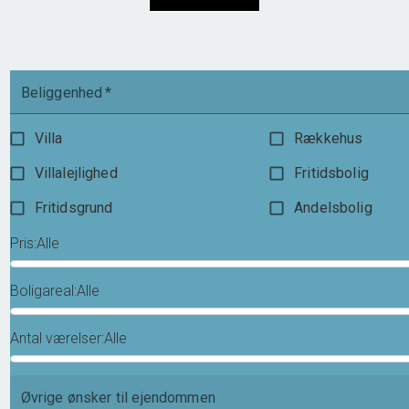
1.995.000 kr.
Beliggenhed
*
Villa
Rækkehus
Villalejlighed
Fritidsbolig
Fritidsgrund
Andelsbolig
Pris
:
Alle
Boligareal
:
Alle
Antal værelser
:
Alle
Øvrige ønsker til ejendommen