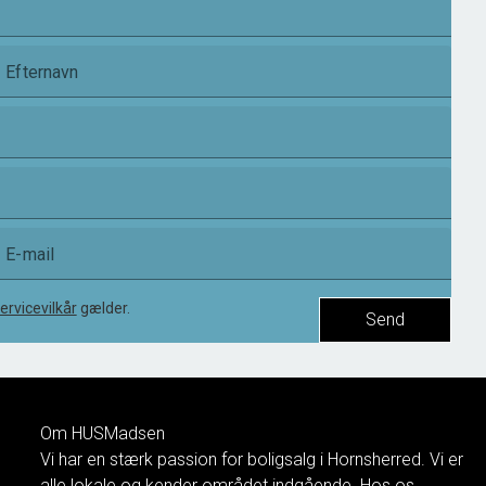
Efternavn
E-mail
ervicevilkår
gælder.
Send
Om HUSMadsen
Vi har en stærk passion for boligsalg i Hornsherred. Vi er
alle lokale og kender området indgående. Hos os