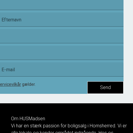
Efternavn
E-mail
ervicevilkår
gælder.
Send
Om HUSMadsen
Vi har en stærk passion for boligsalg i Hornsherred. Vi er
alle lokale og kender området indgående. Hos os