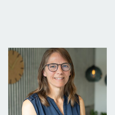
På 1. salen findes en meget stor repos, som kan anvendes 
fællesrum for børnene. Herudover 2 rigtig gode værelser, de
Roskilde kan nydes.
Ejendommen opvarmes ved to effektive varmepumper, og sæ
størrelse.
Udenfor findes en nem forhave samt en hyggelig, vestvend
der en god garage samt et rummeligt redskabsrum. Haveved
Beliggenheden på Hovedgaden giver nem adgang til indkøb, sko
Samtidig er der kort afstand til fjord, natur og de rekrea
Vil du bo billigt uden at gå ned på plads? Så kom og se 