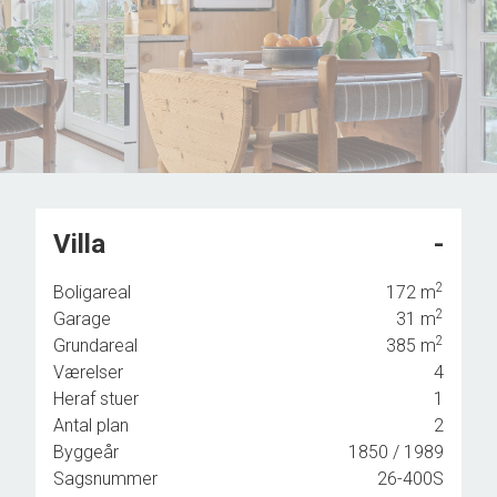
7
9
8
9
Villa
-
2
Boligareal
172
m
2
Garage
31
m
2
Grundareal
385
m
d god
Værelser
4
Heraf stuer
1
Antal plan
2
Byggeår
1850
/ 1989
Sagsnummer
26-400S