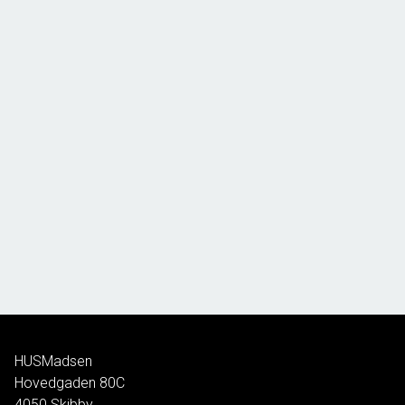
HUSMadsen
Hovedgaden 80C
4050
Skibby