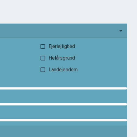
2.895.000 kr.
Ejerlejlighed
Helårsgrund
Landejendom