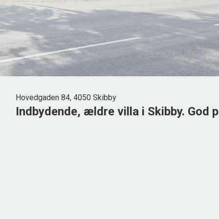
Hovedgaden 84, 4050 Skibby
Indbydende, ældre villa i Skibby. God p
Velkommen til Hovedgaden 84, 4050 Skibby – en rummelig og
Villaen rummer 172 m² bolig fordelt på to plan og fremtræde
Den indeholder: Hall med trappe til 1. salen, ældre, velho
arbejdsplads og nedgang til lille viktualiekælder og adgang
gårdhave. Herudover et godt regulært værelse med skabs
Lofthøjden er fornuftig med ca. 2 meter.