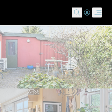
0
1
0
2
1
3
2
4
3
5
4
6
5
7
6
8