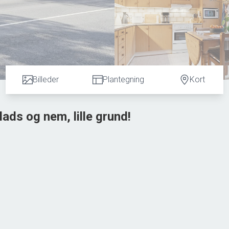
Billeder
Plantegning
Kort
lads og nem, lille grund!
 hyggelig bolig med en nem og overskuelig, lille grund.
r velholdt og hyggelig.
ldt badeværelse med brus, rummelig opholdsstue, spisekøkken me
 til baggang med gæstetoilet og udgang til hyggelig, vestvendt
væg.