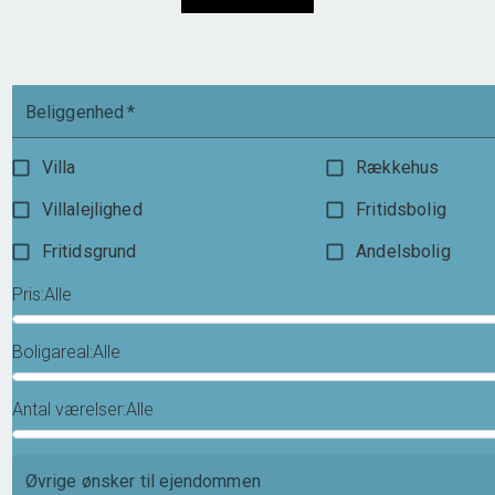
1.995.000 kr.
Beliggenhed
*
Villa
Rækkehus
Villalejlighed
Fritidsbolig
Fritidsgrund
Andelsbolig
Pris
:
Alle
Boligareal
:
Alle
Antal værelser
:
Alle
Øvrige ønsker til ejendommen