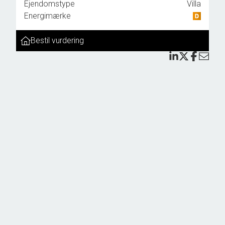
Ejendomstype
Villa
ler
Energimærke
Bestil vurdering
r og
er
eter.