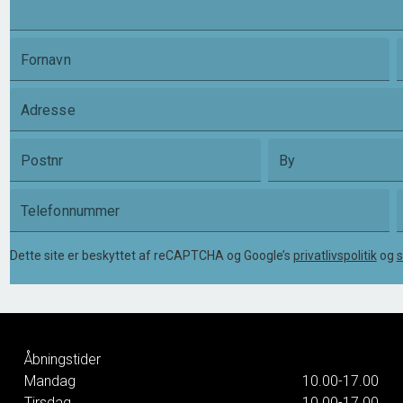
Fornavn
Adresse
Postnr
By
Telefonnummer
Dette site er beskyttet af reCAPTCHA og Google’s
privatlivspolitik
og
s
Åbningstider
Mandag
10.00-17.00
Tirsdag
10.00-17.00