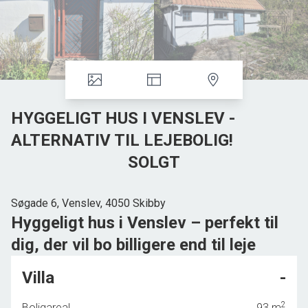
HYGGELIGT HUS I VENSLEV -
ALTERNATIV TIL LEJEBOLIG!
SOLGT
Søgade 6, Venslev, 4050 Skibby
Hyggeligt hus i Venslev – perfekt til
dig, der vil bo billigere end til leje
I hjertet af Venslev finder du dette charmerende og
Villa
-
overskuelige hus – et oplagt valg til dig, der ønsker en tryg
base i et stærkt lokalsamfund.
2
Boligareal
93
m