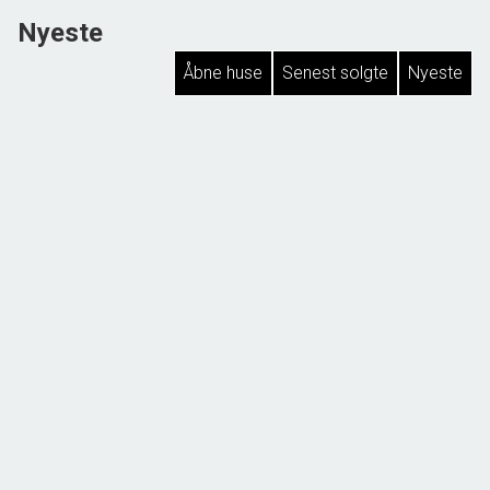
Nyeste
Åbne huse
Senest solgte
Nyeste
NYHED! TÆT PÅ NATUREN
Hyllingeriis 99, Østby