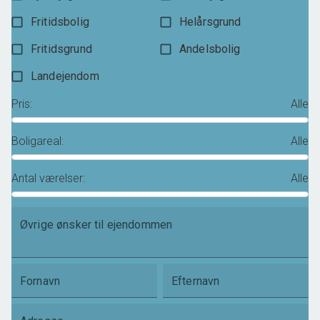
Fritidsbolig
Helårsgrund
Fritidsgrund
Andelsbolig
Landejendom
Pris
:
Alle
Boligareal
:
Alle
Antal værelser
:
Alle
Øvrige ønsker til ejendommen
Fornavn
Efternavn