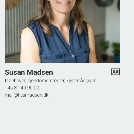
danner ramme om både daglige indkøb og hyggelige
snakke over morgenkaffen. Derudover ligger huset tæt på
kulturhuset, som byder på alt fra yoga og fredagsbar til
foredrag – her er det nemt at blive en del af fællesskabet.
Et hjem med sjæl, nærvær og en beliggenhed, der inviterer
dig indenfor i et aktivt og socialt lokalmiljø.
Susan Madsen
Indehaver, ejendomsmægler, køberrådgiver
+45 31 40 90 00
mail@husmadsen.dk