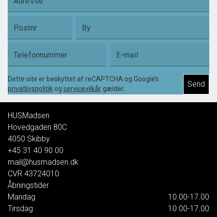
Adresse
Postnr
By
Telefonnummer
E-mail
Dette site er beskyttet af reCAPTCHA og Google’s
Send
privatlivspolitik
og
servicevilkår
gælder.
HUSMadsen
Hovedgaden 80C
4050
Skibby
+45 31 40 90 00
mail@husmadsen.dk
CVR
43724010
Åbningstider
Mandag
10.00-17.00
Tirsdag
10.00-17.00