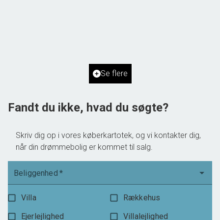
Jernhøjvænge 8,
4050 Skibby
2
Boligareal
98
m
Ejendomstype
Rækkehus
Se flere
2.895.000 kr.
Fandt du ikke, hvad du søgte?
Skriv dig op i vores køberkartotek, og vi kontakter dig,
når din drømmebolig er kommet til salg.
Beliggenhed
*
Villa
Rækkehus
Ejerlejlighed
Villalejlighed