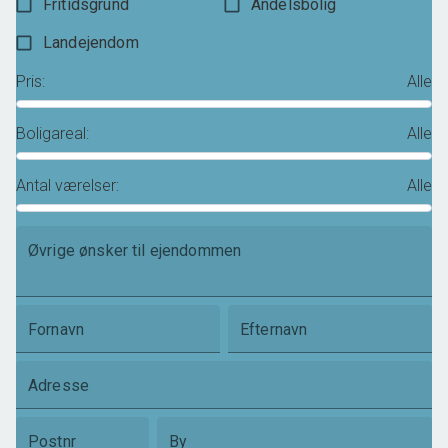
Fritidsgrund
Andelsbolig
Landejendom
Pris
:
Alle
Boligareal
:
Alle
Antal værelser
:
Alle
Øvrige ønsker til ejendommen
Fornavn
Efternavn
Adresse
Postnr
By