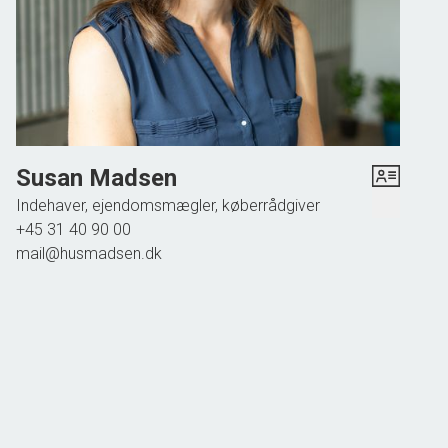
Et charmerende sommerhus med en attraktiv beliggenhed
tæt på vandet – perfekt til dig, der drømmer om
afslappende dage ved Roskilde Fjord.
Susan Madsen
Indehaver, ejendomsmægler, køberrådgiver
+45 31 40 90 00
mail@husmadsen.dk