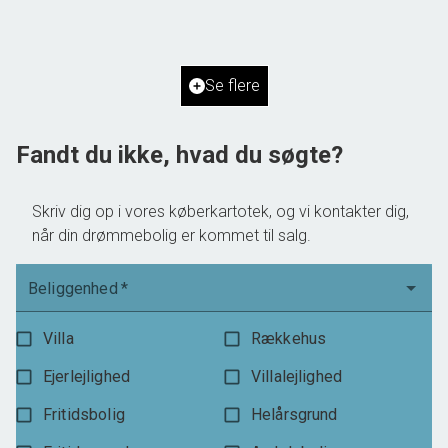
2
Boligareal
98
m
Ejendomstype
Rækkehus
Se flere
2.895.000 kr.
Fandt du ikke, hvad du søgte?
Skriv dig op i vores køberkartotek, og vi kontakter dig,
når din drømmebolig er kommet til salg.
Beliggenhed
*
Villa
Rækkehus
Ejerlejlighed
Villalejlighed
Fritidsbolig
Helårsgrund